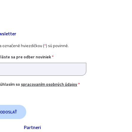
sletter
ia označené hviezdičkou (
*
) sú povinné.
hláste sa pre odber noviniek
*
úhlasím so
spracovaním osobných údajov
*
Partneri