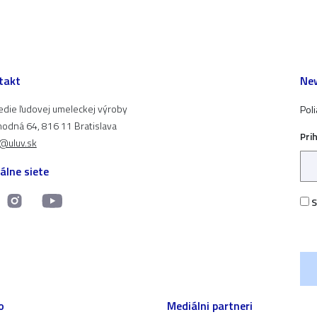
takt
New
edie ľudovej umeleckej výroby
Pol
odná 64, 816 11 Bratislava
Pri
t@uluv.sk
álne siete
S
o
Mediálni partneri