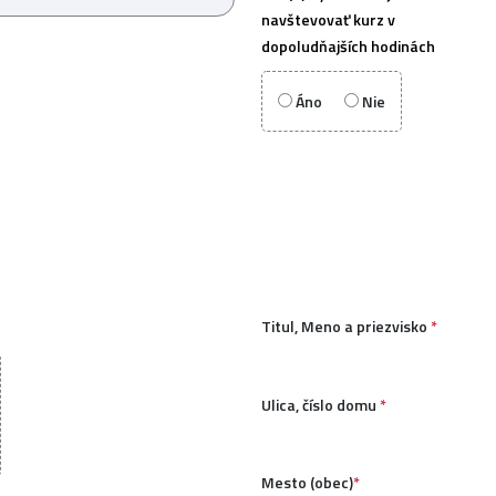
navštevovať kurz v
dopoludňajších hodinách
Áno
Nie
Titul, Meno a priezvisko
*
Ulica, číslo domu
*
Mesto (obec)
*