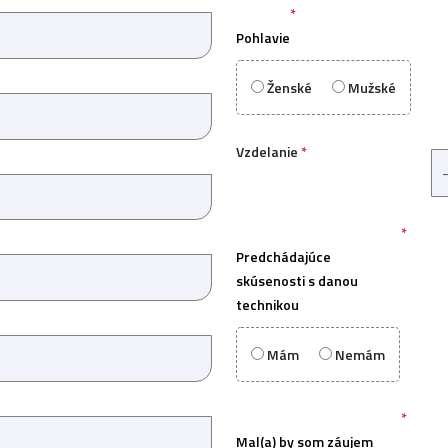
*
Pohlavie
Ženské
Mužské
Vzdelanie
*
*
Predchádajúce
skúsenosti s danou
technikou
Mám
Nemám
*
Mal(a) by som záujem