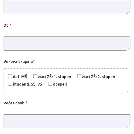
Do
*
Veková skupina
*
deti MŠ
žiaci ZŠ: 1. stupeň
žiaci ZŠ: 2. stupeň
študenti: SŠ, VŠ
dospelí
Počet osôb
*