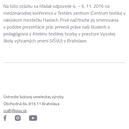
Na túto otázku sa hľadali odpovede 4. – 6. 11. 2016 na
medzinárodnej konferencii v Textiles zentrum (Centrum textilu) v
rakúskom mestečku Haslach. Prvé načrtnutie jej smerovania
v podobe prezentácie prác priniesli práve naši študenti a
pedagógovia z Ateliéru textilnej tvorby v priestore Vysokej
školy výtvarných umení (VŠVU) v Bratislave.
Ústredie ľudovej umeleckej výroby
Obchodná 64, 816 11 Bratislava
craft@uluv.sk