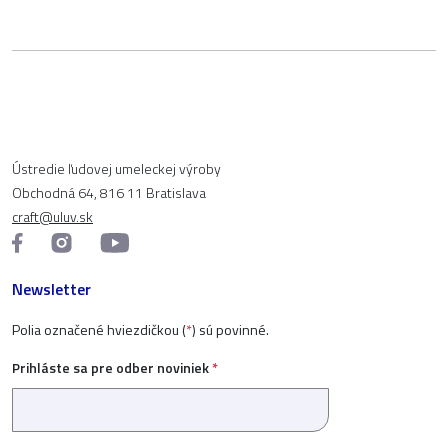
Ústredie ľudovej umeleckej výroby
Obchodná 64, 816 11 Bratislava
craft@uluv.sk
Newsletter
Polia označené hviezdičkou (
*
) sú povinné.
Prihláste sa pre odber noviniek
*