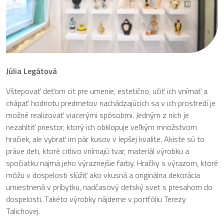
Júlia Legátová
Vštepovať deťom cit pre umenie, estetično, učiť ich vnímať a
chápať hodnotu predmetov nachádzajúcich sa v ich prostredí je
možné realizovať viacerými spôsobmi. Jedným z nich je
nezahltiť priestor, ktorý ich obklopuje veľkým množstvom
hračiek, ale vybrať im pár kusov v lepšej kvalite. Akiste sú to
práve deti, ktoré citlivo vnímajú tvar, materiál výrobku a
spočiatku najmä jeho výraznejšie farby. Hračky s výrazom, ktoré
môžu v dospelosti slúžiť ako vkusná a originálna dekorácia
umiestnená v príbytku, nadčasový detský svet s presahom do
dospelosti. Takéto výrobky nájdeme v portfóliu Terezy
Talichovej.