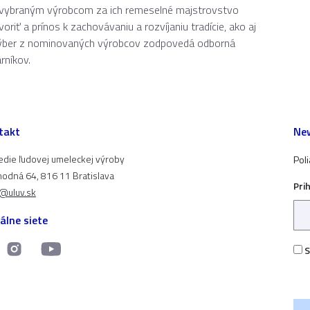
im vybraným výrobcom za ich remeselné majstrovstvo
riť a prínos k zachovávaniu a rozvíjaniu tradície, ako aj
 výber z nominovaných výrobcov zodpovedá odborná
rníkov.
takt
New
edie ľudovej umeleckej výroby
Pol
odná 64, 816 11 Bratislava
Pri
t@uluv.sk
álne siete
S