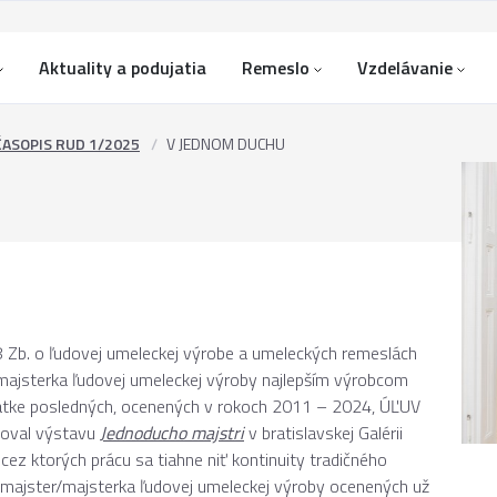
Aktuality a podujatia
Remeslo
Vzdelávanie
ČASOPIS RUD 1/2025
V JEDNOM DUCHU
8 Zb. o ľudovej umeleckej výrobe a umeleckých remeslách
/majsterka ľudovej umeleckej výroby najlepším výrobcom
siatke posledných, ocenených v rokoch 2011 – 2024, ÚĽUV
enoval výstavu
Jednoducho majstri
v bratislavskej Galérii
z ktorých prácu sa tiahne niť kontinuity tradičného
 majster/majsterka ľudovej umeleckej výroby ocenených už