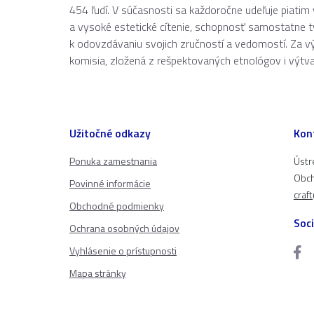
454 ľudí. V súčasnosti sa každoročne udeľuje piat
a vysoké estetické cítenie, schopnosť samostatne tvo
k odovzdávaniu svojich zručností a vedomostí. Za
komisia, zložená z rešpektovaných etnológov i výtva
Užitočné odkazy
Kon
Ponuka zamestnania
Ústr
Obch
Povinné informácie
craf
Obchodné podmienky
Soci
Ochrana osobných údajov
Vyhlásenie o prístupnosti
Mapa stránky