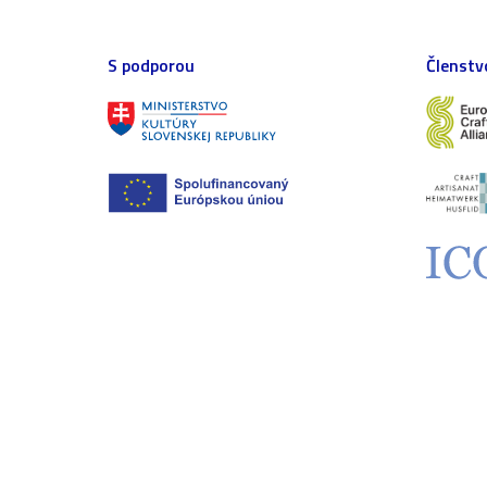
S podporou
Členstv