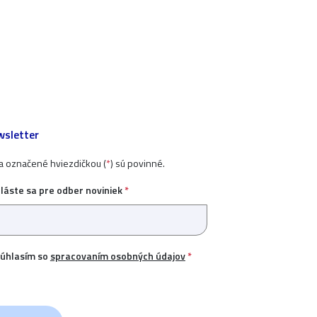
sletter
ia označené hviezdičkou (
*
) sú povinné.
hláste sa pre odber noviniek
*
úhlasím so
spracovaním osobných údajov
*