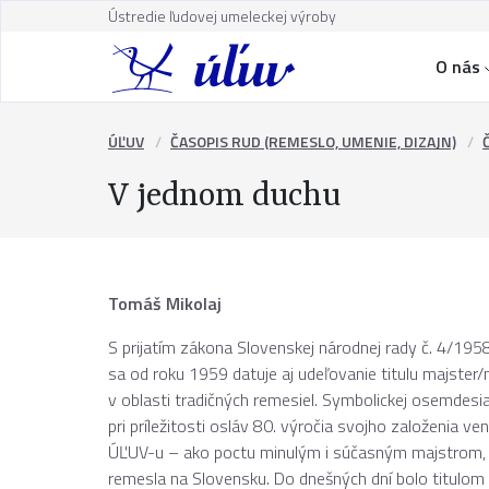
Ústredie ľudovej umeleckej výroby
O nás
ÚĽUV
ČASOPIS RUD (REMESLO, UMENIE, DIZAJN)
V jednom duchu
Tomáš Mikolaj
S prijatím zákona Slovenskej národnej rady č. 4/195
sa od roku 1959 datuje aj udeľovanie titulu majster
v oblasti tradičných remesiel. Symbolickej osemde
pri príležitosti osláv 80. výročia svojho založenia v
ÚĽUV-u – ako poctu minulým i súčasným majstrom, ce
remesla na Slovensku. Do dnešných dní bolo titulom