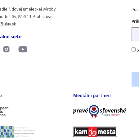
edie ľudovej umeleckej výroby
Pol
odná 64, 816 11 Bratislava
Pri
t@uluv.sk
álne siete
S
o
Mediálni partneri