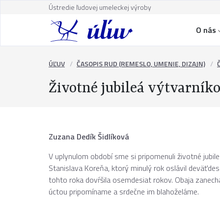
Ústredie ľudovej umeleckej výroby
O nás
ÚĽUV
ČASOPIS RUD (REMESLO, UMENIE, DIZAJN)
Životné jubileá výtvarní
Zuzana Dedík Šidlíková
V uplynulom období sme si pripomenuli životné jub
Stanislava Koreňa, ktorý minulý rok oslávil deväťde
tohto roka dovŕšila osemdesiat rokov. Obaja zanechali
úctou pripomíname a srdečne im blahoželáme.