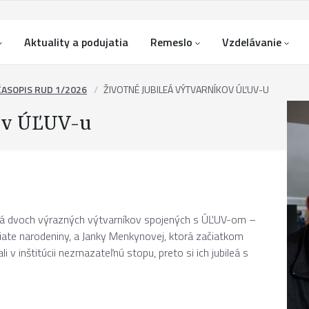
Aktuality a podujatia
Remeslo
Vzdelávanie
ČASOPIS RUD 1/2026
ŽIVOTNÉ JUBILEÁ VÝTVARNÍKOV ÚĽUV-U
kov ÚĽUV-u
ileá dvoch výrazných výtvarníkov spojených s ÚĽUV-om –
siate narodeniny, a Janky Menkynovej, ktorá začiatkom
 v inštitúcii nezmazateľnú stopu, preto si ich jubileá s