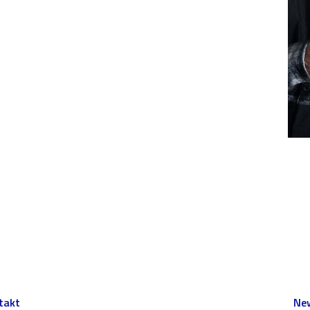
takt
New