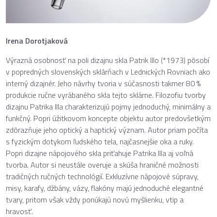
Irena Dorotjaková
Výrazná osobnosť na poli dizajnu skla Patrik Illo (*1973) pôsobí
v popredných slovenských sklárňach v Lednických Rovniach ako
interný dizajnér. Jeho návrhy tvoria v súčasnosti takmer 80 %
produkcie ručne vyrábaného skla tejto sklárne. Filozofiu tvorby
dizajnu Patrika Illa charakterizujú pojmy jednoduchý, minimálny a
funkčný. Popri úžitkovom koncepte objektu autor predovšetkým
zdôrazňuje jeho optický a haptický význam. Autor priam počíta
s fyzickým dotykom ľudského tela, najčasnejšie oka a ruky.
Popri dizajne nápojového skla priťahuje Patrika Illa aj voľná
tvorba. Autor si neustále overuje a skúša hraničné možnosti
tradičných ručných technológií. Exkluzívne nápojové súpravy,
misy, karafy, džbány, vázy, flakóny majú jednoduché elegantné
tvary, pritom však vždy ponúkajú novú myšlienku, vtip a
hravosť.