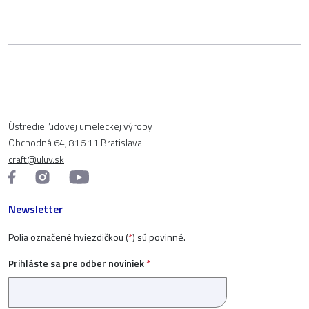
Ústredie ľudovej umeleckej výroby
Obchodná 64, 816 11 Bratislava
craft@uluv.sk
Newsletter
Polia označené hviezdičkou (
*
) sú povinné.
Prihláste sa pre odber noviniek
*