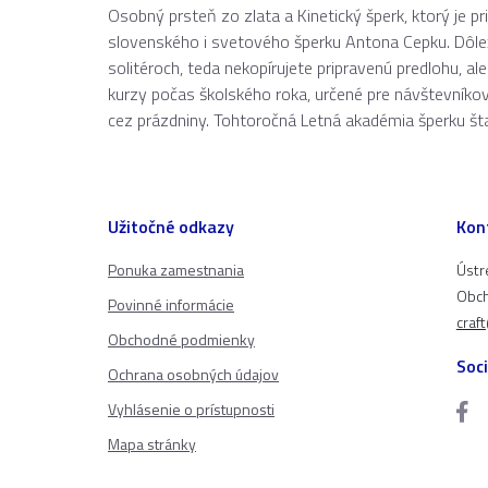
Osobný prsteň zo zlata a Kinetický šperk, ktorý je pr
slovenského i svetového šperku Antona Cepku. Dôleži
solitéroch, teda nekopírujete pripravenú predlohu, al
kurzy počas školského roka, určené pre návštevníkov, k
cez prázdniny. Tohtoročná Letná akadémia šperku štar
Užitočné odkazy
Kon
Ponuka zamestnania
Ústr
Obch
Povinné informácie
craf
Obchodné podmienky
Soci
Ochrana osobných údajov
Vyhlásenie o prístupnosti
Mapa stránky