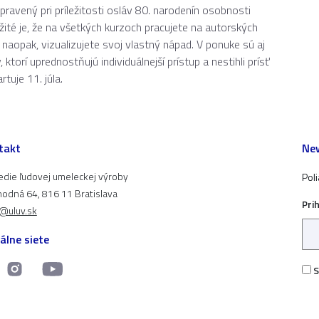
ipravený pri príležitosti osláv 80. narodenín osobnosti
té je, že na všetkých kurzoch pracujete na autorských
e naopak, vizualizujete svoj vlastný nápad. V ponuke sú aj
torí uprednostňujú individuálnejší prístup a nestihli prísť
tuje 11. júla.
takt
New
edie ľudovej umeleckej výroby
Pol
odná 64, 816 11 Bratislava
Pri
t@uluv.sk
álne siete
S