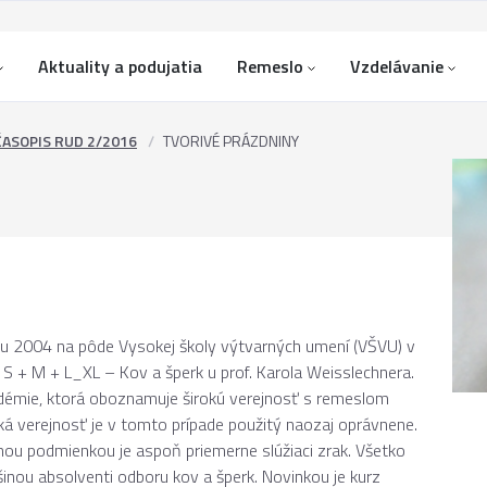
Aktuality a podujatia
Remeslo
Vzdelávanie
ČASOPIS RUD 2/2016
TVORIVÉ PRÁZDNINY
ku 2004 na pôde Vysokej školy výtvarných umení (VŠVU) v
i S + M + L_XL – Kov a šperk u prof. Karola Weisslechnera.
kadémie, ktorá oboznamuje širokú verejnosť s remeslom
oká verejnosť je v tomto prípade použitý naozaj oprávnene.
nou podmienkou je aspoň priemerne slúžiaci zrak. Všetko
čšinou absolventi odboru kov a šperk. Novinkou je kurz