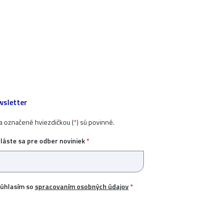
sletter
ia označené hviezdičkou (
*
) sú povinné.
hláste sa pre odber noviniek
*
úhlasím so
spracovaním osobných údajov
*