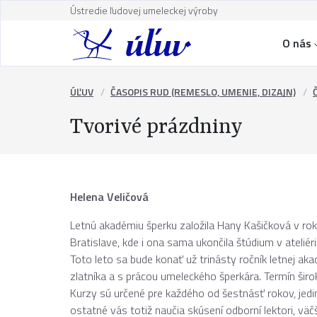
Ústredie ľudovej umeleckej výroby
O nás
ÚĽUV
ČASOPIS RUD (REMESLO, UMENIE, DIZAJN)
Tvorivé prázdniny
Helena Veličová
Letnú akadémiu šperku založila Hany Kašičková v ro
Bratislave, kde i ona sama ukončila štúdium v ateliér
Toto leto sa bude konať už trinásty ročník letnej a
zlatníka a s prácou umeleckého šperkára. Termín šir
Kurzy sú určené pre každého od šestnásť rokov, jedi
ostatné vás totiž naučia skúsení odborní lektori, vä