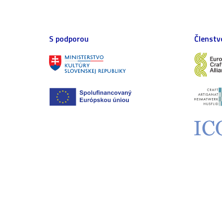
S podporou
Členstv