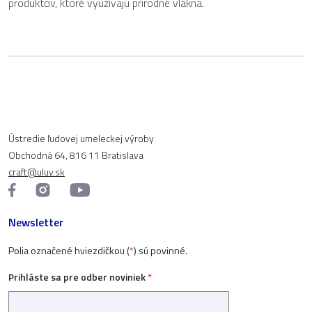
produktov, ktoré využívajú prírodné vlákna.
Ústredie ľudovej umeleckej výroby
Obchodná 64, 816 11 Bratislava
craft@uluv.sk
Newsletter
Polia označené hviezdičkou (
*
) sú povinné.
Prihláste sa pre odber noviniek
*