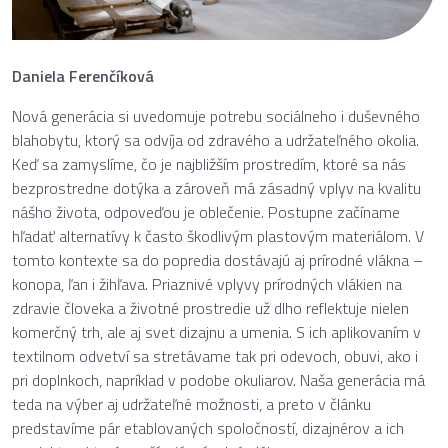
Daniela Ferenčíková
Nová generácia si uvedomuje potrebu sociálneho i duševného
blahobytu, ktorý sa odvíja od zdravého a udržateľného okolia.
Keď sa zamyslíme, čo je najbližším prostredím, ktoré sa nás
bezprostredne dotýka a zároveň má zásadný vplyv na kvalitu
nášho života, odpoveďou je oblečenie. Postupne začíname
hľadať alternatívy k často škodlivým plastovým materiálom. V
tomto kontexte sa do popredia dostávajú aj prírodné vlákna –
konopa, ľan i žihľava. Priaznivé vplyvy prírodných vlákien na
zdravie človeka a životné prostredie už dlho reflektuje nielen
komerčný trh, ale aj svet dizajnu a umenia. S ich aplikovaním v
textilnom odvetví sa stretávame tak pri odevoch, obuvi, ako i
pri doplnkoch, napríklad v podobe okuliarov. Naša generácia má
teda na výber aj udržateľné možnosti, a preto v článku
predstavíme pár etablovaných spoločností, dizajnérov a ich