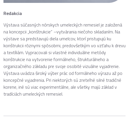
Redakcia
Výstava súčasných nórskych umeleckých remesiel je založená
na koncepcii „konštrukcie“ –vytvárania niečoho skladaním. Na
výstave sa predstavujú diela umelcov, ktorí pristupujú ku
konštrukcii rôznymi spôsobmi, predovšetkým vo vzťahu k drevu
a textíliám. Vypracovali si vlastné individuálne metódy
konštrukcie na vytvorenie formálneho, štrukturálneho a
organizačného základu pre svoje osobité vizuálne vyjadrenie.
Výstava uvádza široký výber prác od formálneho výrazu až po
koncepčné vyjadrenia. Pri niektorých sú zreteľné silné tradičné
korene, iné sú viac experimentálne, ale všetky majú základ v
tradíciách umeleckých remesiel.