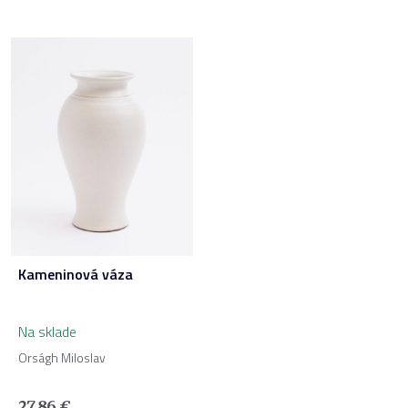
Kameninová váza
Na sklade
Orságh Miloslav
27,86
€