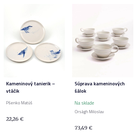
Kameninový tanierik –
Súprava kameninových
vtáčik
šálok
Na sklade
Pšenko Matúš
Orságh Miloslav
22,26
€
73,49
€