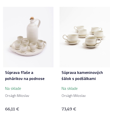
Súprava fľaše a
Súprava kameninových
pohárikov na podnose
šálok s podšálkami
Na sklade
Na sklade
Orságh Miloslav
Orságh Miloslav
66,11
€
73,49
€