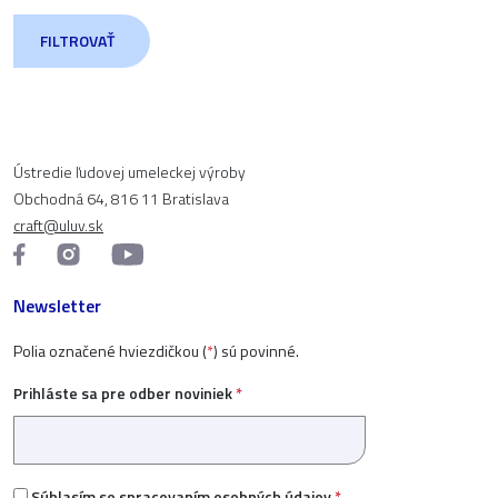
FILTROVAŤ
Ústredie ľudovej umeleckej výroby
Obchodná 64, 816 11 Bratislava
craft@uluv.sk
Newsletter
Polia označené hviezdičkou (
*
) sú povinné.
Prihláste sa pre odber noviniek
*
Súhlasím so
spracovaním osobných údajov
*