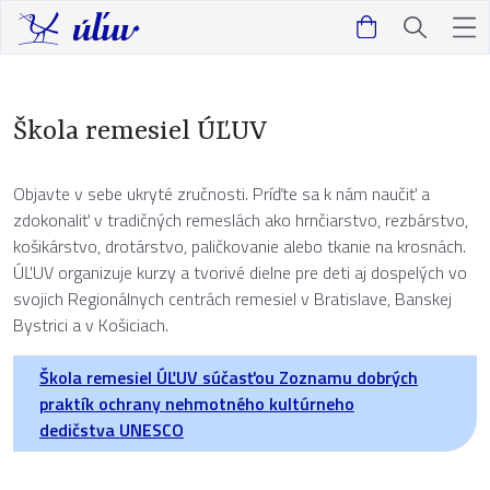
Škola remesiel ÚĽUV
Objavte v sebe ukryté zručnosti. Príďte sa k nám naučiť a
zdokonaliť v tradičných remeslách ako hrnčiarstvo, rezbárstvo,
košikárstvo, drotárstvo, paličkovanie alebo tkanie na krosnách.
ÚĽUV organizuje kurzy a tvorivé dielne pre deti aj dospelých vo
svojich Regionálnych centrách remesiel v Bratislave, Banskej
Bystrici a v Košiciach.
Škola remesiel ÚĽUV súčasťou Zoznamu dobrých
praktík ochrany nehmotného kultúrneho
dedičstva UNESCO