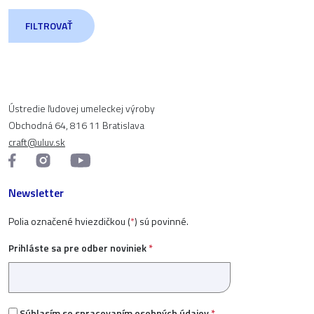
FILTROVAŤ
Ústredie ľudovej umeleckej výroby
Obchodná 64, 816 11 Bratislava
craft@uluv.sk
Newsletter
Polia označené hviezdičkou (
*
) sú povinné.
Prihláste sa pre odber noviniek
*
Súhlasím so
spracovaním osobných údajov
*