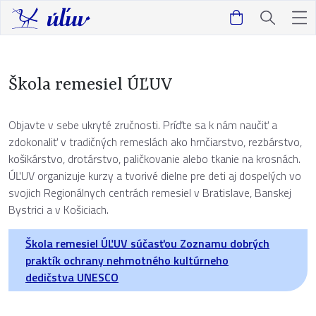
Škola remesiel ÚĽUV
Objavte v sebe ukryté zručnosti. Príďte sa k nám naučiť a
zdokonaliť v tradičných remeslách ako hrnčiarstvo, rezbárstvo,
košikárstvo, drotárstvo, paličkovanie alebo tkanie na krosnách.
ÚĽUV organizuje kurzy a tvorivé dielne pre deti aj dospelých vo
svojich Regionálnych centrách remesiel v Bratislave, Banskej
Bystrici a v Košiciach.
Škola remesiel ÚĽUV súčasťou Zoznamu dobrých
praktík ochrany nehmotného kultúrneho
dedičstva UNESCO