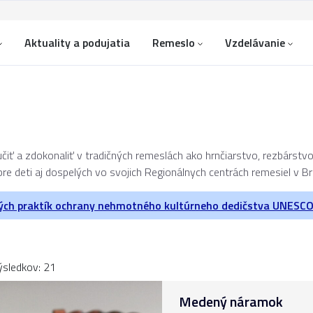
Aktuality a podujatia
Remeslo
Vzdelávanie
čiť a zdokonaliť v tradičných remeslách ako hrnčiarstvo, rezbárstvo,
re deti aj dospelých vo svojich Regionálnych centrách remesiel v Bra
ých praktík ochrany nehmotného kultúrneho dedičstva UNESC
ýsledkov: 21
Medený náramok