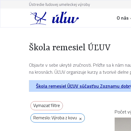
Ústredie ľudovej umeleckej výroby
O nás
Škola remesiel ÚĽUV
Objavte v sebe ukryté zručnosti. Príďte sa k nám nau
na krosnách. ÚĽUV organizuje kurzy a tvorivé dielne p
Škola remesiel ÚĽUV súčasťou Zoznamu dobr
Vymazať filtre
Počet v
×
Remeslo: Výroba z kovu