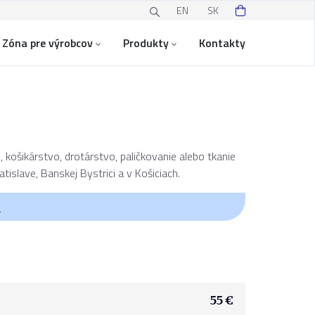
EN
SK
Zóna pre výrobcov
Produkty
Kontakty
 košikárstvo, drotárstvo, paličkovanie alebo tkanie
tislave, Banskej Bystrici a v Košiciach.
O
55 €