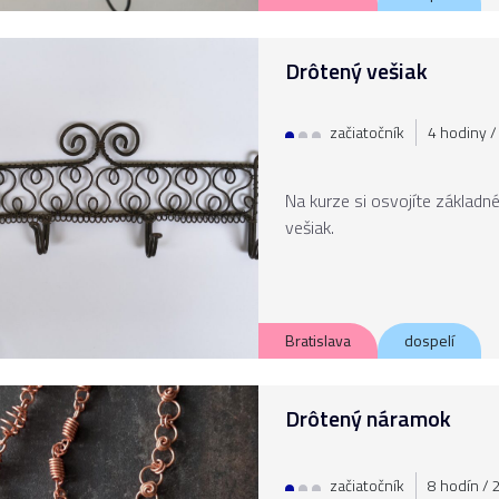
Drôtený vešiak
začiatočník
4 hodiny / 
Na kurze si osvojíte základn
vešiak.
Bratislava
dospelí
Drôtený náramok
začiatočník
8 hodín / 2