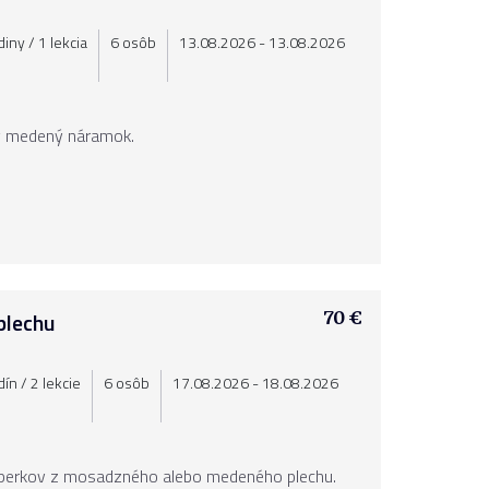
iny / 1 lekcia
6 osôb
13.08.2026 - 13.08.2026
ný medený náramok.
plechu
70 €
ín / 2 lekcie
6 osôb
17.08.2026 - 18.08.2026
 šperkov z mosadzného alebo medeného plechu.