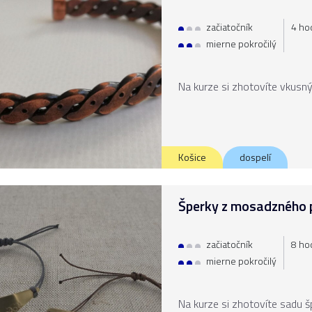
začiatočník
4 hod
mierne pokročilý
Na kurze si zhotovíte vkus
Košice
dospelí
Šperky z mosadzného 
začiatočník
8 hod
mierne pokročilý
Na kurze si zhotovíte sadu