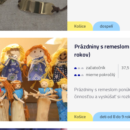
Košice
dospelí
Prázdniny s remeslom /
rokov)
začiatočník
37,5 
mierne pokročilý
Prázdniny s remeslom ponúka
činnosťou a vyskúšať si rozl
Košice
deti od 8 do 9 ro