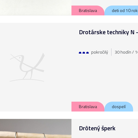
Bratislava
deti od 10 ro
Drotárske techniky N 
pokročilý
30 hodín / 10
Bratislava
dospelí
Drôtený šperk