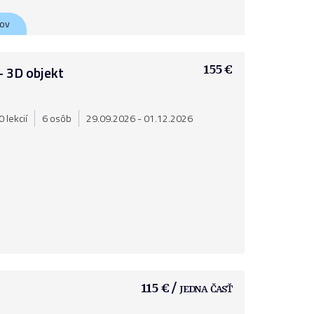
kov
– 3D objekt
155 €
 lekcií
6 osôb
29.09.2026 - 01.12.2026
115 € / jedna časť