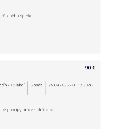
 drôteného šperku.
90 €
dín / 10 lekcií
6 osôb
29.09.2026 - 01.12.2026
dné princípy práce s drôtom.