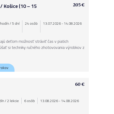
/ Košice (10 – 15
205 €
hodín / 5 dní
24 osôb
13.07.2026 - 14.08.2026
jú deťom možnosť stráviť čas v piatich
úšať si techniky ručného zhotovovania výrobkov z
 rokov
60 €
ín / 2 lekcie
6 osôb
13.08.2026 - 14.08.2026