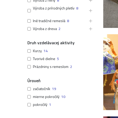
Výroba z hliny
8
Výroba z prírodných pletív
8
Iné tradičné remeslá
8
Výroba z dreva
2
Druh vzdelávacej aktivity
Kurzy
14
Tvorivé dielne
5
Prázdniny s remeslom
2
Úroveň
začiatočník
19
mierne pokročilý
10
pokročilý
1