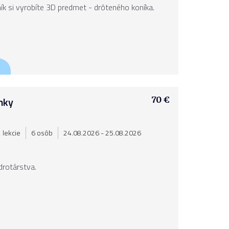
ík si vyrobíte 3D predmet - drôteného koníka.
nky
70 €
 lekcie
6 osôb
24.08.2026 - 25.08.2026
drotárstva.