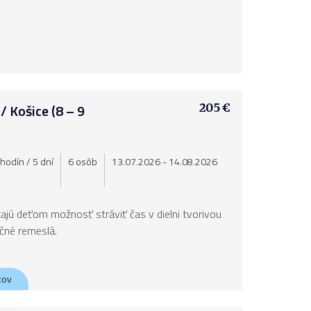
 Košice (8 – 9
205 €
hodín / 5 dní
6 osôb
13.07.2026 - 14.08.2026
jú deťom možnosť stráviť čas v dielni tvorivou
ičné remeslá.
kov