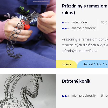
Prázdniny s remeslom 
rokov)
začiatočník
37,5 
mierne pokročilý
Prázdniny s remeslom ponúka
remeselných dielňach a vysk
prírodných materiálov.
Košice
deti od 10 do 15
Drôtený koník
mierne pokročilý
6 hod