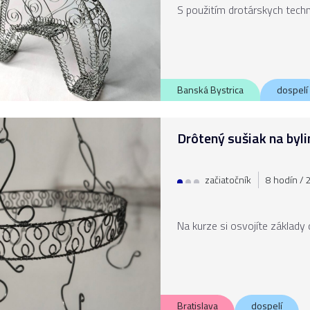
S použitím drotárskych techn
Banská Bystrica
dospelí
Drôtený sušiak na byli
začiatočník
8 hodín / 2
Na kurze si osvojíte základy 
Bratislava
dospelí