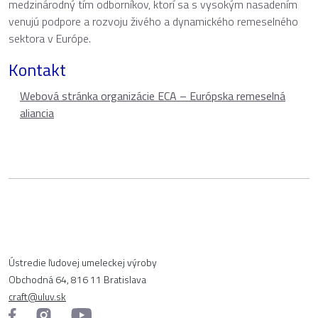
medzinárodný tím odborníkov, ktorí sa s vysokým nasadením
venujú podpore a rozvoju živého a dynamického remeselného
sektora v Európe.
Kontakt
Webová stránka organizácie ECA – Európska remeselná
aliancia
Ústredie ľudovej umeleckej výroby
Obchodná 64, 816 11 Bratislava
craft@uluv.sk