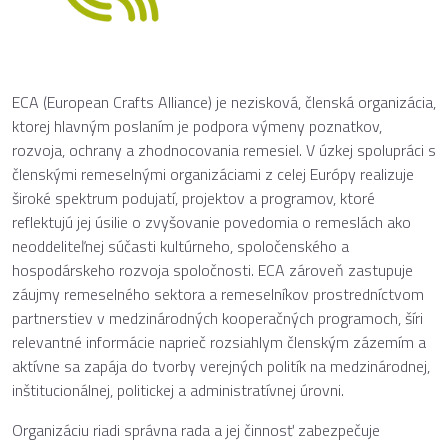
ECA (European Crafts Alliance) je nezisková, členská organizácia,
ktorej hlavným poslaním je podpora výmeny poznatkov,
rozvoja, ochrany a zhodnocovania remesiel. V úzkej spolupráci s
členskými remeselnými organizáciami z celej Európy realizuje
široké spektrum podujatí, projektov a programov, ktoré
reflektujú jej úsilie o zvyšovanie povedomia o remeslách ako
neoddeliteľnej súčasti kultúrneho, spoločenského a
hospodárskeho rozvoja spoločnosti. ECA zároveň zastupuje
záujmy remeselného sektora a remeselníkov prostredníctvom
partnerstiev v medzinárodných kooperačných programoch, šíri
relevantné informácie naprieč rozsiahlym členským zázemím a
aktívne sa zapája do tvorby verejných politík na medzinárodnej,
inštitucionálnej, politickej a administratívnej úrovni.
Organizáciu riadi správna rada a jej činnosť zabezpečuje