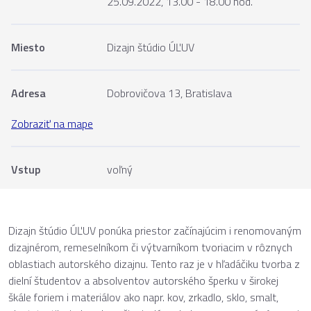
25.09.2022, 13.00 - 18.00 hod.
Miesto
Dizajn štúdio ÚĽUV
Adresa
Dobrovičova 13, Bratislava
Zobraziť na mape
Vstup
voľný
Dizajn štúdio ÚĽUV ponúka priestor začínajúcim i renomovaným
dizajnérom, remeselníkom či výtvarníkom tvoriacim v rôznych
oblastiach autorského dizajnu. Tento raz je v hľadáčiku tvorba z
dielní študentov a absolventov autorského šperku v širokej
škále foriem i materiálov ako napr. kov, zrkadlo, sklo, smalt,