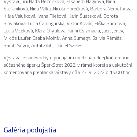
Vystavujúci: Naďa Rezníčková, Elisabeth Nagyová, Nina
Štefániková, Nina Válka, Nicola Horečková, Barbora Nemethová,
Klára Valušková, Ivana Tilešová, Karin Šusteková, Dorota
Sloviaková, Lucia Čarnogurská, Viktor Kováč, Eliška Surmová,
Lucia Vlčeková, Klára Chytilová, Fanni Csizmadia, Judit Jeney,
Miklós Laufer, Csaba Molnár, Anna Sümegh, Szilvia Rémiás,
Sarolt Sógor, Antal Zilahi, Dániel Széles.
Výstava je sprievodným podujatím medzinárodnej konferencie
súčasného šperku ŠperkStret 2022, v rámci ktorej sa uskutoční
komentovaná prehliadka výstavy dňa 23. 9. 2022 o 15.00 hod.
Galéria podujatia