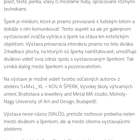
plast, textil, pierka, vlasy či micelárne huby, spracované rôznymi
technikami.
Šperk je médium, ktoré je priamo previazané s ľudským telom a
dokáže s ním komunikovať. Tento aspekt sa ale pri galerijnom
vystavovaní zväčša vytráca a šperk sa stáva len estetickým
objektom. Výstava prinavracia interakciu priamo na telo diváka.
Zrkadliace plochy, na ktorých sú šperky nainštalované, umožňujú
divákovi vidieť svoj odraz spolu s vystavovaným šperkom. Tak
vzniká dialóg medzi šperkom a pozorovateľom.
Na výstave je možné vidieť tvorbu súčasných autorov z
ateliéru S+M+L_XL – KOV A ŠPERK, Vysokej školy výtvarných
umení, Bratislava a Jewellery and Metal MA studio, Moholy-
Nagy University of Art and Design, Budapešť.
Výstava nesie názov DIALÓG, pretože rozhovor prebieha nielen
medzi divákom a šperkom, ale aj medzi oboma vystavujúcimi
ateliérmi.