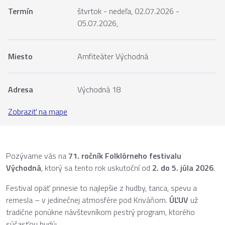
Termín
štvrtok - nedeľa, 02.07.2026 -
05.07.2026,
Miesto
Amfiteáter Východná
Adresa
Východná 18
Zobraziť na mape
Pozývame vás na
71. ročník Folklórneho festivalu
Východná
, ktorý sa tento rok uskutoční od
2. do 5. júla 2026
.
Festival opäť prinesie to najlepšie z hudby, tanca, spevu a
remesla – v jedinečnej atmosfére pod Kriváňom.
ÚĽUV
už
tradične ponúkne návštevníkom pestrý program, ktorého
súčasťou budú: