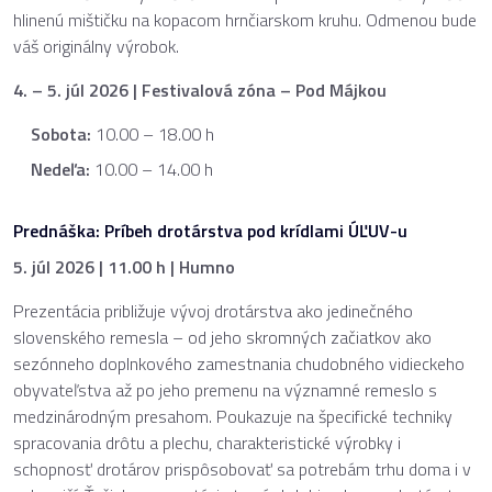
hlinenú mištičku na kopacom hrnčiarskom kruhu. Odmenou bude
váš originálny výrobok.
4. – 5. júl 2026 | Festivalová zóna – Pod Májkou
Sobota:
10.00 – 18.00 h
Nedeľa:
10.00 – 14.00 h
Prednáška:
Príbeh drotárstva pod krídlami ÚĽUV-u
5. júl 2026 | 11.00 h | Humno
Prezentácia približuje vývoj drotárstva ako jedinečného
slovenského remesla – od jeho skromných začiatkov ako
sezónneho doplnkového zamestnania chudobného vidieckeho
obyvateľstva až po jeho premenu na významné remeslo s
medzinárodným presahom. Poukazuje na špecifické techniky
spracovania drôtu a plechu, charakteristické výrobky i
schopnosť drotárov prispôsobovať sa potrebám trhu doma i v