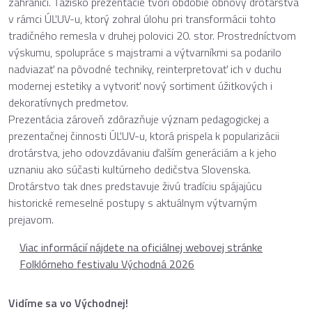
zahraničí. Ťažisko prezentácie tvorí obdobie obnovy drotárstva
v rámci ÚĽUV-u, ktorý zohral úlohu pri transformácii tohto
tradičného remesla v druhej polovici 20. stor. Prostredníctvom
výskumu, spolupráce s majstrami a výtvarníkmi sa podarilo
nadviazať na pôvodné techniky, reinterpretovať ich v duchu
modernej estetiky a vytvoriť nový sortiment úžitkových i
dekoratívnych predmetov.
Prezentácia zároveň zdôrazňuje význam pedagogickej a
prezentačnej činnosti ÚĽUV-u, ktorá prispela k popularizácii
drotárstva, jeho odovzdávaniu ďalším generáciám a k jeho
uznaniu ako súčasti kultúrneho dedičstva Slovenska.
Drotárstvo tak dnes predstavuje živú tradíciu spájajúcu
historické remeselné postupy s aktuálnym výtvarným
prejavom.
Viac informácií nájdete na oficiálnej webovej stránke
Folklórneho festivalu Východná 2026
Vidíme sa vo Východnej!