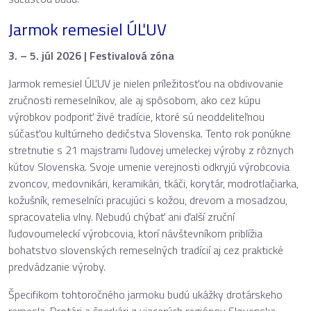
Jarmok remesiel ÚĽUV
3. – 5. júl 2026 | Festivalová zóna
Jarmok remesiel ÚĽUV je nielen príležitosťou na obdivovanie
zručnosti remeselníkov, ale aj spôsobom, ako cez kúpu
výrobkov podporiť živé tradície, ktoré sú neoddeliteľnou
súčasťou kultúrneho dedičstva Slovenska. Tento rok ponúkne
stretnutie s 21 majstrami ľudovej umeleckej výroby z rôznych
kútov Slovenska. Svoje umenie verejnosti odkryjú výrobcovia
zvoncov, medovnikári, keramikári, tkáči, korytár, modrotlačiarka,
kožušník, remeselníci pracujúci s kožou, drevom a mosadzou,
spracovatelia vlny. Nebudú chýbať ani ďalší zruční
ľudovoumeleckí výrobcovia, ktorí návštevníkom priblížia
bohatstvo slovenských remeselných tradícií aj cez praktické
predvádzanie výroby.
Špecifikom tohtoročného jarmoku budú ukážky drotárskeho
remesla. Drotári a šperkári z viacerých regiónov Slovenska