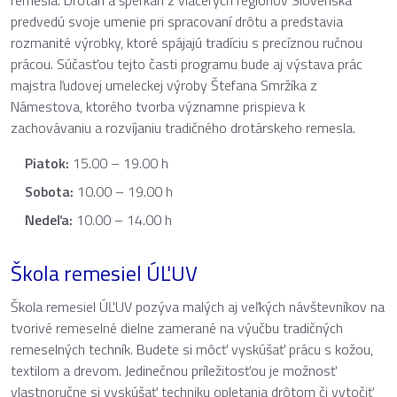
predvedú svoje umenie pri spracovaní drôtu a predstavia
rozmanité výrobky, ktoré spájajú tradíciu s precíznou ručnou
prácou. Súčasťou tejto časti programu bude aj výstava prác
majstra ľudovej umeleckej výroby Štefana Smržíka z
Námestova, ktorého tvorba významne prispieva k
zachovávaniu a rozvíjaniu tradičného drotárskeho remesla.
Piatok:
15.00 – 19.00 h
Sobota:
10.00 – 19.00 h
Nedeľa:
10.00 – 14.00 h
Škola remesiel ÚĽUV
Škola remesiel ÚĽUV pozýva malých aj veľkých návštevníkov na
tvorivé remeselné dielne zamerané na výučbu tradičných
remeselných techník. Budete si môcť vyskúšať prácu s kožou,
textilom a drevom. Jedinečnou príležitosťou je možnosť
vlastnoručne si vyskúšať techniku opletania drôtom či vytočiť