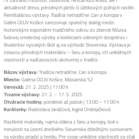
i v zahraničí možnosť obdivovať nestarnúcu krásu, ale i
aktuálnosť dreva, prírodných pletív či úžitkových poľných rastlín.
Reinštaláciou výstavy
Tradícia netradične: Ľan a konopa
v
Galérii ÚĽUV Košice zarezonuje spoločný dialóg medzi
historickými exponátmi tradičného odevu zo zbierok Múzea
ľudovej umeleckej výroby a kolekciami odevných dizajnérov i
študentov vysokých škôl aj na východe Slovenska. Výstava je
oslavou prírodných materiálov – ľanu a konopy, ich unikátnych
vlastností a nadčasovosti ukotvenej v tradícii.
Názov výstavy:
Tradícia netradične: Ľan a konopa
Miesto:
Galéria ÚĽUV Košice, Mäsiarska 52
Vernisáž:
27. 2. 2025 | 17.00 h
Trvanie výstavy:
27. 2. – 17. 5. 2025
Otváracie hodiny:
pondelok až piatok | 13.00 – 17.00 h
Kurátorky
:
Radoslava Janáčová, Ingrid Ondrejičková
Rastlinné materiály, najmä vlákna z ľanu a konopy, boli v
minulosti na území dnešného Slovenska dôležitými surovinami
na výrobu priadzí a textilu. Pre svoje unikátne vlastnosti sa stali