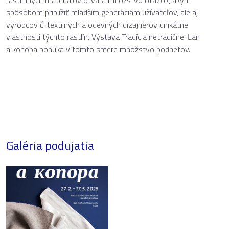
rastlinných materiálov otvára množstvo otázok, akým
spôsobom priblížiť mladším generáciám užívateľov, ale aj
výrobcov či textilných a odevných dizajnérov unikátne
vlastnosti týchto rastlín. Výstava Tradícia netradične: Ľan
a konopa ponúka v tomto smere množstvo podnetov.
Galéria podujatia