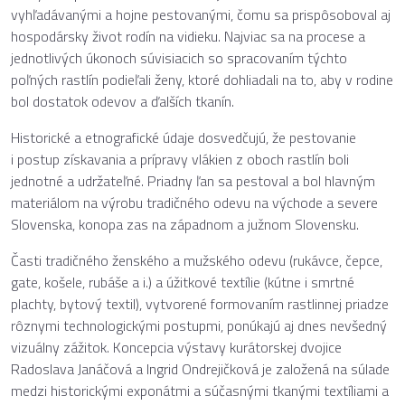
vyhľadávanými a hojne pestovanými, čomu sa prispôsoboval aj
hospodársky život rodín na vidieku. Najviac sa na procese a
jednotlivých úkonoch súvisiacich so spracovaním týchto
poľných rastlín podieľali ženy, ktoré dohliadali na to, aby v rodine
bol dostatok odevov a ďalších tkanín.
Historické a etnografické údaje dosvedčujú, že pestovanie
i postup získavania a prípravy vlákien z oboch rastlín boli
jednotné a udržateľné. Priadny ľan sa pestoval a bol hlavným
materiálom na výrobu tradičného odevu na východe a severe
Slovenska, konopa zas na západnom a južnom Slovensku.
Časti tradičného ženského a mužského odevu (rukávce, čepce,
gate, košele, rubáše a i.) a úžitkové textílie (kútne i smrtné
plachty, bytový textil), vytvorené formovaním rastlinnej priadze
rôznymi technologickými postupmi, ponúkajú aj dnes nevšedný
vizuálny zážitok. Koncepcia výstavy kurátorskej dvojice
Radoslava Janáčová a Ingrid Ondrejičková je založená na súlade
medzi historickými exponátmi a súčasnými tkanými textíliami a