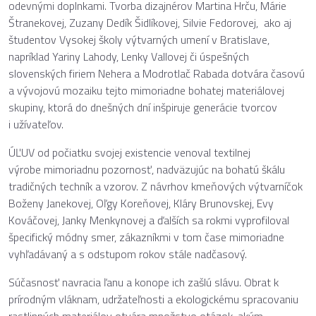
odevnými doplnkami. Tvorba dizajnérov Martina Hrču, Márie
Štranekovej, Zuzany Dedík Šidlíkovej, Silvie Fedorovej, ako aj
študentov Vysokej školy výtvarných umení v Bratislave,
napríklad Yariny Lahody, Lenky Vallovej či úspešných
slovenských firiem Nehera a Modrotlač Rabada dotvára časovú
a vývojovú mozaiku tejto mimoriadne bohatej materiálovej
skupiny, ktorá do dnešných dní inšpiruje generácie tvorcov
i užívateľov.
ÚĽUV od počiatku svojej existencie venoval textilnej
výrobe mimoriadnu pozornosť, nadväzujúc na bohatú škálu
tradičných techník a vzorov. Z návrhov kmeňových výtvarníčok
Boženy Janekovej, Oľgy Koreňovej, Kláry Brunovskej, Evy
Kováčovej, Janky Menkynovej a ďalších sa rokmi vyprofiloval
špecifický módny smer, zákazníkmi v tom čase mimoriadne
vyhľadávaný a s odstupom rokov stále nadčasový.
Súčasnosť navracia ľanu a konope ich zašlú slávu. Obrat k
prírodným vláknam, udržateľnosti a ekologickému spracovaniu