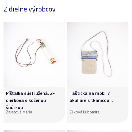
Z dielne výrobcov
Píšťalka sústružená, 2-
Taštička na mobil /
dierková s koženou
okuliare s tkanicou I.
šnúrkou
Zajacová Mária
Žilková Ľubomíra