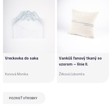
Vreckovka do saka
Vankúš ľanový tkaný so
vzorom – línie II.
Kunová Monika
Žilková Ľubomíra
POZRIEŤ VÝROBKY