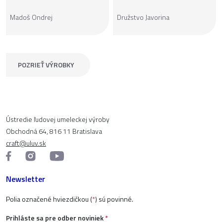
Madoš Ondrej
Družstvo Javorina
POZRIEŤ VÝROBKY
Ústredie ľudovej umeleckej výroby
Obchodná 64, 816 11 Bratislava
craft@uluv.sk
Newsletter
Polia označené hviezdičkou (
*
) sú povinné.
Prihláste sa pre odber noviniek
*