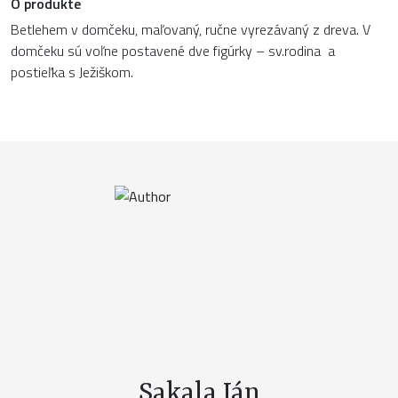
O produkte
Betlehem v domčeku, maľovaný, ručne vyrezávaný z dreva. V
domčeku sú voľne postavené dve figúrky – sv.rodina a
postieľka s Ježiškom.
Sakala Ján