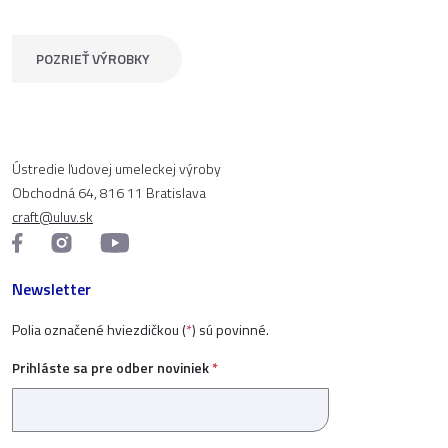
POZRIEŤ VÝROBKY
Ústredie ľudovej umeleckej výroby
Obchodná 64, 816 11 Bratislava
craft@uluv.sk
Newsletter
Polia označené hviezdičkou (
*
) sú povinné.
Prihláste sa pre odber noviniek
*