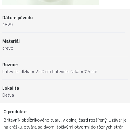
Dátum pôvodu
1829
Materiál
drevo
Rozmer
britevník: dĺžka = 22.0 cm britevník: šírka = 7.5 cm
Lokalita
Detva
O produkte
Britevník obdĺžnikového tvaru, v dolnej časti rozšírený. Uzáver je
na drážku, otvára sa dvomi točivými otvormi do rôznych strán