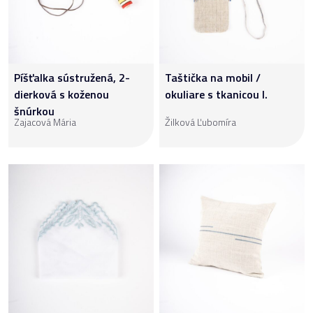
Píšťalka sústružená, 2-
Taštička na mobil /
dierková s koženou
okuliare s tkanicou I.
šnúrkou
Zajacová Mária
Žilková Ľubomíra