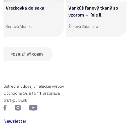
Vreckovka do saka
Vankúš ľanový tkaný so
vzorom – línie II.
Kunová Monika
Žilková Ľubomíra
POZRIEŤ VÝROBKY
Ústredie ľudovej umeleckej výroby
Obchodná 64, 816 11 Bratislava
craft@uluv.sk
Newsletter