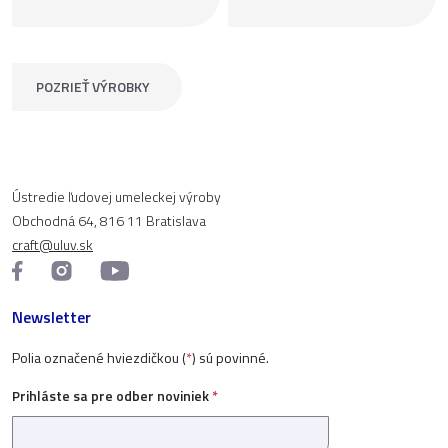
POZRIEŤ VÝROBKY
Ústredie ľudovej umeleckej výroby
Obchodná 64, 816 11 Bratislava
craft@uluv.sk
Newsletter
Polia označené hviezdičkou (
*
) sú povinné.
Prihláste sa pre odber noviniek
*