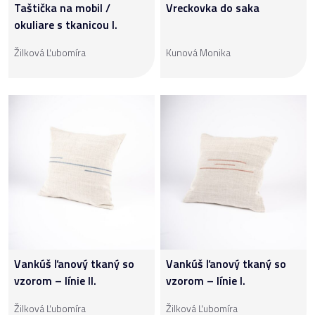
Taštička na mobil /
Vreckovka do saka
okuliare s tkanicou I.
Žilková Ľubomíra
Kunová Monika
Vankúš ľanový tkaný so
Vankúš ľanový tkaný so
vzorom – línie II.
vzorom – línie I.
Žilková Ľubomíra
Žilková Ľubomíra