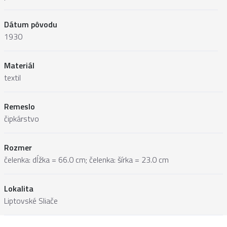
Dátum pôvodu
1930
Materiál
textil
Remeslo
čipkárstvo
Rozmer
čelenka: dĺžka = 66.0 cm; čelenka: šírka = 23.0 cm
Lokalita
Liptovské Sliače