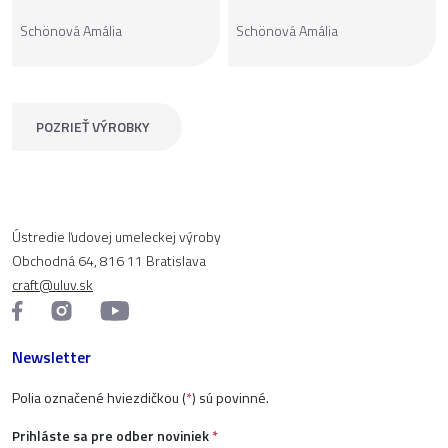
Schönová Amália
Schönová Amália
POZRIEŤ VÝROBKY
Ústredie ľudovej umeleckej výroby
Obchodná 64, 816 11 Bratislava
craft@uluv.sk
Newsletter
Polia označené hviezdičkou (
*
) sú povinné.
Prihláste sa pre odber noviniek
*