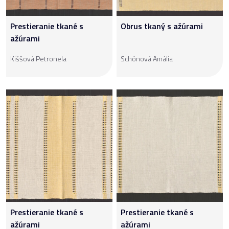
Prestieranie tkané s
Obrus tkaný s ažúrami
ažúrami
Kiššová Petronela
Schönová Amália
Prestieranie tkané s
Prestieranie tkané s
ažúrami
ažúrami