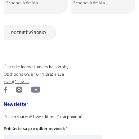
Schönová Amália
Schönová Amália
POZRIEŤ VÝROBKY
Ústredie ľudovej umeleckej výroby
Obchodná 64, 816 11 Bratislava
craft@uluv.sk
Newsletter
Polia označené hviezdičkou (
*
) sú povinné.
Prihláste sa pre odber noviniek
*