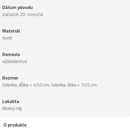
Dátum pôvodu
začiatok 20. storočia
Materiál
textil
Remeslo
výšivkárstvo
Rozmer
čelenka: dĺžka = 43.0 cm; čelenka: šírka = 10.5 cm
Lokalita
Mokrý Háj
O produkte