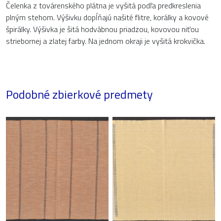
Čelenka z továrenského plátna je vyšitá podľa predkreslenia
plným stehom. Výšivku dopĺňajú našité flitre, korálky a kovové
špirálky. Výšivka je šitá hodvábnou priadzou, kovovou niťou
striebornej a zlatej farby. Na jednom okraji je vyšitá krokvička.
Podobné zbierkové predmety