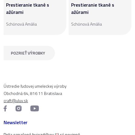
Prestieranie tkané s
Prestieranie tkané s
ažúrami
ažúrami
Schönová Amália
Schönová Amália
POZRIEŤ VÝROBKY
Ústredie ľudovej umeleckej výroby
Obchodná 64, 816 11 Bratislava
craft@uluv.sk
Newsletter
Polia označené hviezdičkou (
*
) sú povinné.