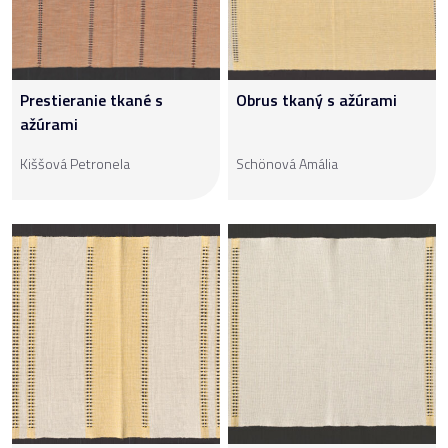
Prestieranie tkané s
Obrus tkaný s ažúrami
ažúrami
Kiššová Petronela
Schönová Amália