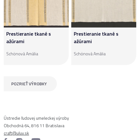
Prestieranie tkané s
Prestieranie tkané s
ažúrami
ažúrami
Schönová Amália
Schönová Amália
POZRIEŤ VÝROBKY
Ústredie ľudovej umeleckej výroby
Obchodná 64, 816 11 Bratislava
craft@uluv.sk