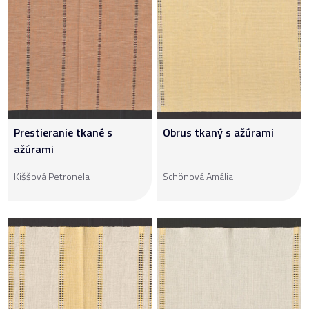
Prestieranie tkané s
Obrus tkaný s ažúrami
ažúrami
Kiššová Petronela
Schönová Amália