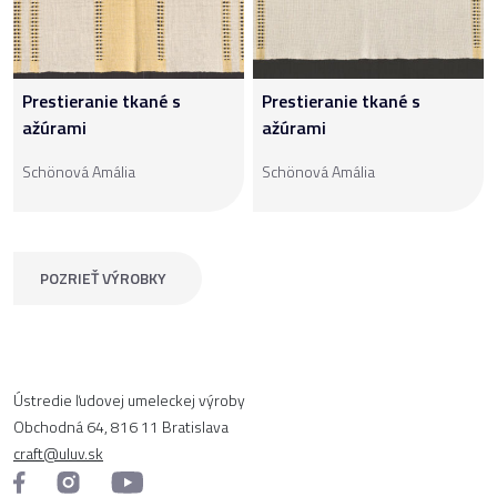
Prestieranie tkané s
Prestieranie tkané s
ažúrami
ažúrami
Schönová Amália
Schönová Amália
POZRIEŤ VÝROBKY
Ústredie ľudovej umeleckej výroby
Obchodná 64, 816 11 Bratislava
craft@uluv.sk