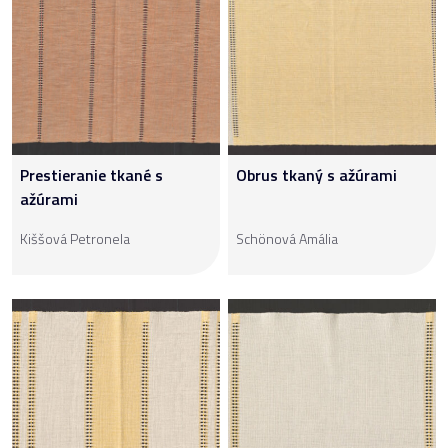
Prestieranie tkané s
Obrus tkaný s ažúrami
ažúrami
Kiššová Petronela
Schönová Amália