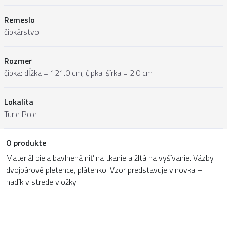
Remeslo
čipkárstvo
Rozmer
čipka: dĺžka = 121.0 cm; čipka: šírka = 2.0 cm
Lokalita
Turie Pole
O produkte
Materiál biela bavlnená niť na tkanie a žltá na vyšívanie. Väzby
dvojpárové pletence, plátenko. Vzor predstavuje vlnovka –
hadík v strede vložky.