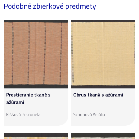
Podobné zbierkové predmety
Prestieranie tkané s
Obrus tkaný s ažúrami
ažúrami
Kiššová Petronela
Schönová Amália