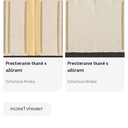
Prestieranie tkané s
Prestieranie tkané s
ažúrami
ažúrami
Schönová Amália
Schönová Amália
POZRIEŤ VÝROBKY