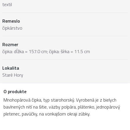
textil
Remeslo
čipkárstvo
Rozmer
čipka: dĺžka = 157.0 cm; čipka: šírka = 11.5 cm
Lokalita
Staré Hory
O produkte
Mnohopárová čipka, typ starohorský. Vyrobená je z bielych
bavlnených nití na šitie, väzby polpára, plátenko, jednopárový
pletenec, pavúčky, na vonkajšom okraji zúbky.