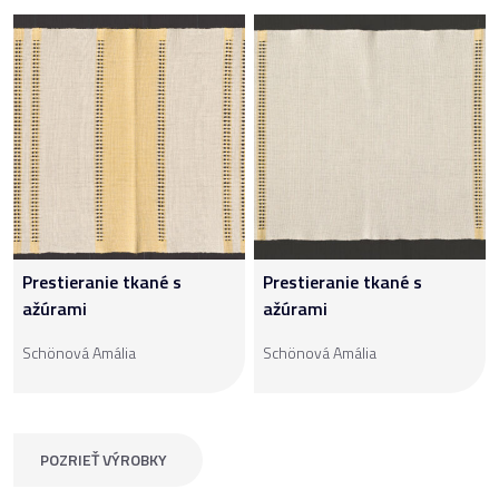
Prestieranie tkané s
Prestieranie tkané s
ažúrami
ažúrami
Schönová Amália
Schönová Amália
POZRIEŤ VÝROBKY