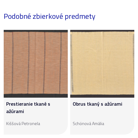
Podobné zbierkové predmety
Prestieranie tkané s
Obrus tkaný s ažúrami
ažúrami
Kiššová Petronela
Schönová Amália