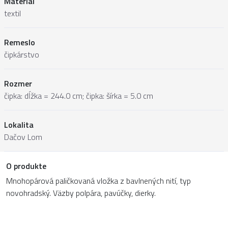
Materiál
textil
Remeslo
čipkárstvo
Rozmer
čipka: dĺžka = 244.0 cm; čipka: šírka = 5.0 cm
Lokalita
Dačov Lom
O produkte
Mnohopárová paličkovaná vložka z bavlnených nití, typ
novohradský. Väzby polpára, pavúčky, dierky.