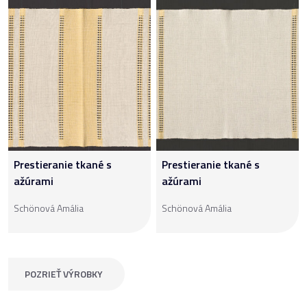
Prestieranie tkané s
Prestieranie tkané s
ažúrami
ažúrami
Schönová Amália
Schönová Amália
POZRIEŤ VÝROBKY