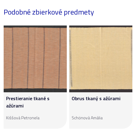
Podobné zbierkové predmety
Prestieranie tkané s
Obrus tkaný s ažúrami
ažúrami
Kiššová Petronela
Schönová Amália