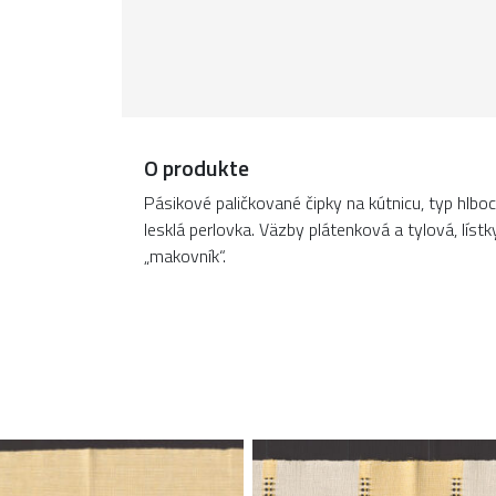
O produkte
Pásikové paličkované čipky na kútnicu, typ hlboc
lesklá perlovka. Väzby plátenková a tylová, líst
„makovník“.