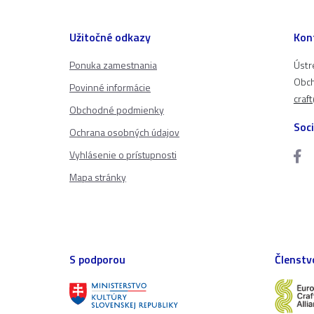
Užitočné odkazy
Kon
Ponuka zamestnania
Ústr
Obch
Povinné informácie
craf
Obchodné podmienky
Soci
Ochrana osobných údajov
Vyhlásenie o prístupnosti
Mapa stránky
S podporou
Členstv