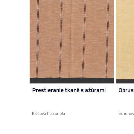
Prestieranie tkané s ažúrami
Obrus
Kiššová Petronela
Schönov