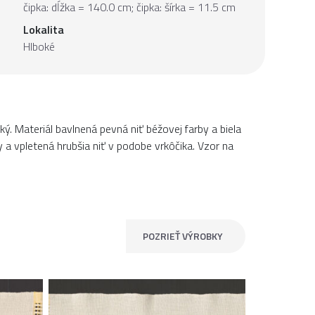
čipka: dĺžka = 140.0 cm; čipka: šírka = 11.5 cm
Lokalita
Hlboké
ký. Materiál bavlnená pevná niť béžovej farby a biela
ky a vpletená hrubšia niť v podobe vrkôčika. Vzor na
POZRIEŤ VÝROBKY