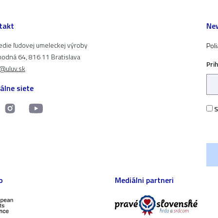
takt
New
edie ľudovej umeleckej výroby
Pol
odná 64, 816 11 Bratislava
Pri
t@uluv.sk
álne siete
S
o
Mediálni partneri