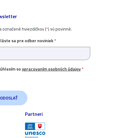
sletter
ia označené hviezdičkou (
*
) sú povinné.
hláste sa pre odber noviniek
*
úhlasím so
spracovaním osobných údajov
*
Partneri