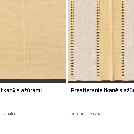
 tkaný s ažúrami
Prestieranie tkané s ažú
á Amália
Schönová Amália