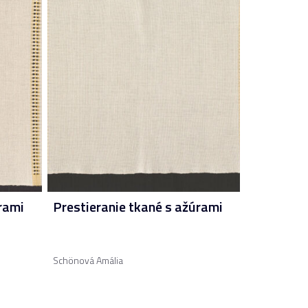
rami
Prestieranie tkané s ažúrami
Schönová Amália