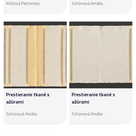
Kiššová Petronela
Schönová Amália
Prestieranie tkané s
Prestieranie tkané s
ažúrami
ažúrami
Schönová Amália
Schönová Amália