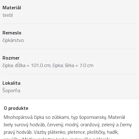
Materiál
textil
Remeslo
čipkárstvo
Rozmer
čipka: dĺžka = 101.0 cm; čipka: šírka = 7.0 cm
Lokalita
Šoporňa
O produkte
Mnohopárová čipka so zúbkami, typ šoporniansky. Materiál
biely surový hodváb, červený, modrý, oranžový, zelený a čierny
pravý hodváb. Väzby plátenko, pletence, ploštičky, hadík,