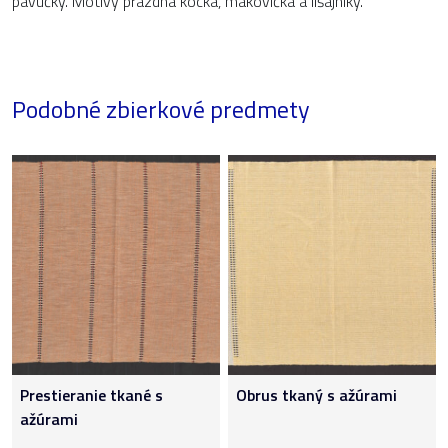
pavúčky. Motívy prázdna kocka, makovička a lišajníky.
Podobné zbierkové predmety
Prestieranie tkané s
Obrus tkaný s ažúrami
ažúrami