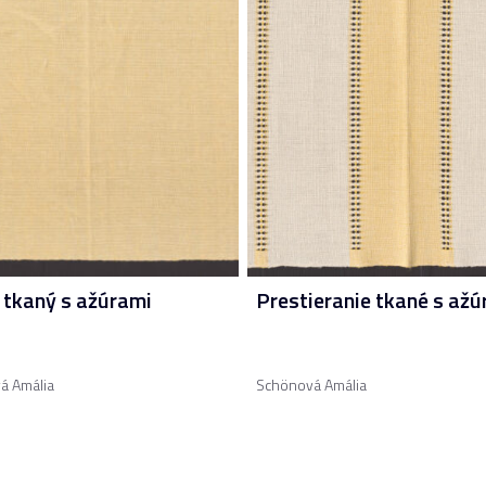
 tkaný s ažúrami
Prestieranie tkané s ažú
á Amália
Schönová Amália