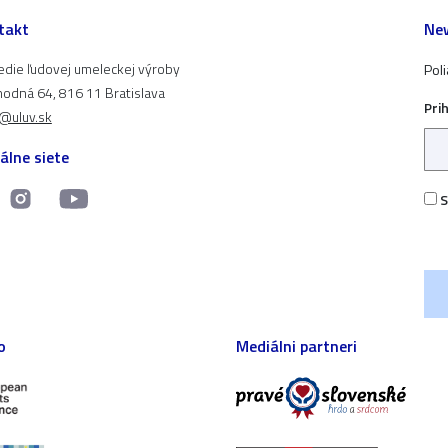
takt
New
edie ľudovej umeleckej výroby
Pol
odná 64, 816 11 Bratislava
Pri
t@uluv.sk
álne siete
S
o
Mediálni partneri