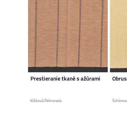
Prestieranie tkané s ažúrami
Obrus
Kiššová Petronela
Schönov