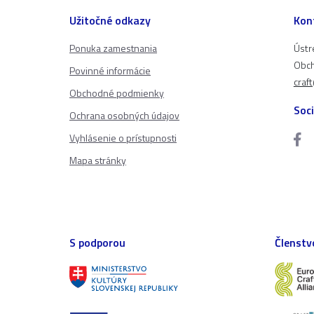
Užitočné odkazy
Kon
Ponuka zamestnania
Ústr
Obch
Povinné informácie
craf
Obchodné podmienky
Soci
Ochrana osobných údajov
Vyhlásenie o prístupnosti
Mapa stránky
S podporou
Členstv