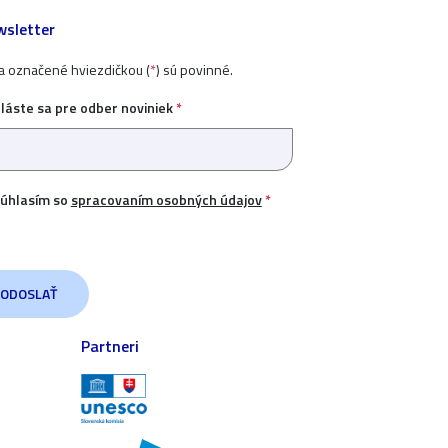
sletter
ia označené hviezdičkou (
*
) sú povinné.
hláste sa pre odber noviniek
*
úhlasím so
spracovaním osobných údajov
*
Partneri