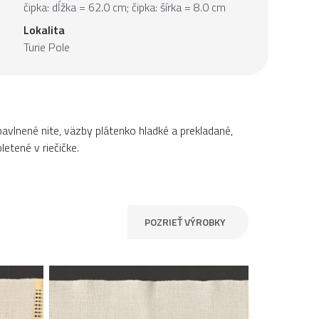
čipka: dĺžka = 62.0 cm; čipka: šírka = 8.0 cm
Lokalita
Turie Pole
avlnené nite, väzby plátenko hladké a prekladané,
letené v riečičke.
POZRIEŤ VÝROBKY