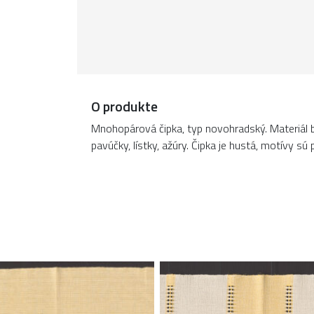
O produkte
Mnohopárová čipka, typ novohradský. Materiál b
pavúčky, lístky, ažúry. Čipka je hustá, motívy sú p