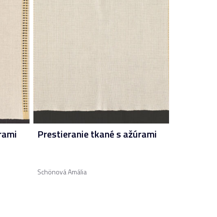
rami
Prestieranie tkané s ažúrami
Schönová Amália