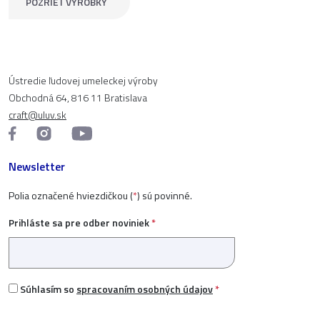
POZRIEŤ VÝROBKY
Ústredie ľudovej umeleckej výroby
Obchodná 64, 816 11 Bratislava
craft@uluv.sk
Newsletter
Polia označené hviezdičkou (
*
) sú povinné.
Prihláste sa pre odber noviniek
*
Súhlasím so
spracovaním osobných údajov
*