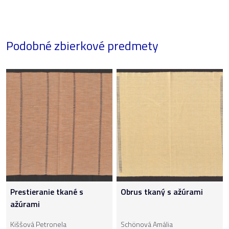
Podobné zbierkové predmety
Prestieranie tkané s
Obrus tkaný s ažúrami
ažúrami
Kiššová Petronela
Schönová Amália