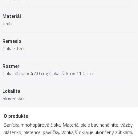
Materiál
textil
Remeslo
čipkárstvo
Rozmer
čipka: dĺžka = 47.0 cm; čipka: šírka = 11.0 cm
Lokalita
Slovensko
O produkte
Banícka mnohopárová čipka. Materiál biele bavlnené nite, väzby
plátenko, pletence, pavúčky. Vonkajší okraj je ukončený zúbkami.