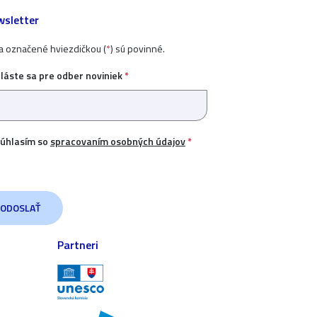
sletter
ia označené hviezdičkou (
*
) sú povinné.
hláste sa pre odber noviniek
*
úhlasím so
spracovaním osobných údajov
*
Partneri