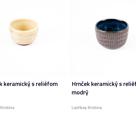
k keramický s reliéfom
Hrnček keramický s reli
ý
modrý
Kristina
Lashkay Kristina