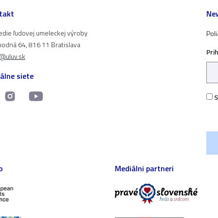
takt
New
edie ľudovej umeleckej výroby
Pol
odná 64, 816 11 Bratislava
Pri
t@uluv.sk
álne siete
S
o
Mediálni partneri