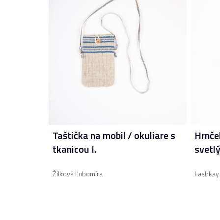
Taštička na mobil / okuliare s
Hrnče
tkanicou I.
svetl
Žilková Ľubomíra
Lashkay 