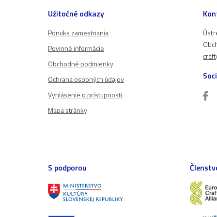
Užitočné odkazy
Kon
Ponuka zamestnania
Ústr
Obch
Povinné informácie
craf
Obchodné podmienky
Soci
Ochrana osobných údajov
Vyhlásenie o prístupnosti
Mapa stránky
S podporou
Členstv