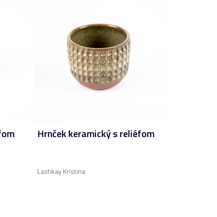
éfom
Hrnček keramický s reliéfom
Lashkay Kristina