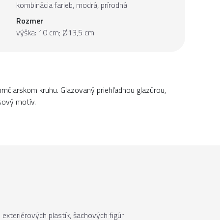
kombinácia farieb, modrá, prírodná
Rozmer
výška: 10 cm; Ø13,5 cm
rnčiarskom kruhu. Glazovaný priehľadnou glazúrou,
sový motív.
xteriérových plastík, šachových figúr.