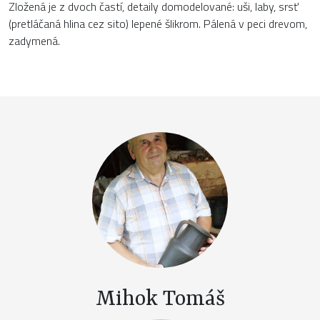
Zložená je z dvoch častí, detaily domodelované: uši, laby, srsť
(pretláčaná hlina cez sito) lepené šlikrom. Pálená v peci drevom,
zadymená.
Mihok Tomáš