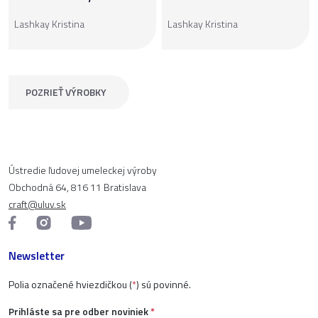
Lashkay Kristina
Lashkay Kristina
POZRIEŤ VÝROBKY
Ústredie ľudovej umeleckej výroby
Obchodná 64, 816 11 Bratislava
craft@uluv.sk
Newsletter
Polia označené hviezdičkou (
*
) sú povinné.
Prihláste sa pre odber noviniek
*