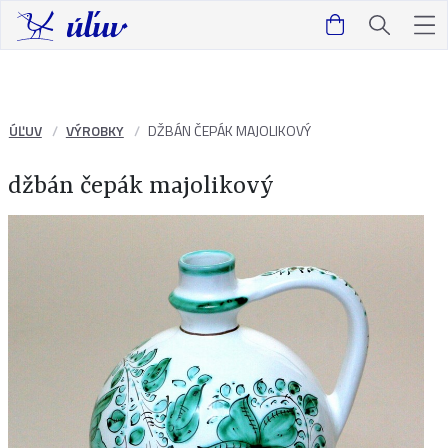
ÚĽUV
VÝROBKY
DŽBÁN ČEPÁK MAJOLIKOVÝ
džbán čepák majolikový