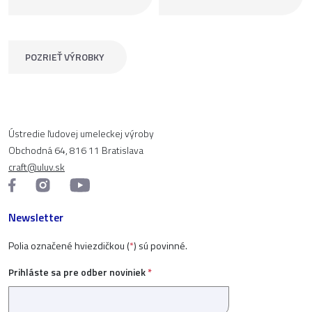
POZRIEŤ VÝROBKY
Ústredie ľudovej umeleckej výroby
Obchodná 64, 816 11 Bratislava
craft@uluv.sk
Newsletter
Polia označené hviezdičkou (
*
) sú povinné.
Prihláste sa pre odber noviniek
*