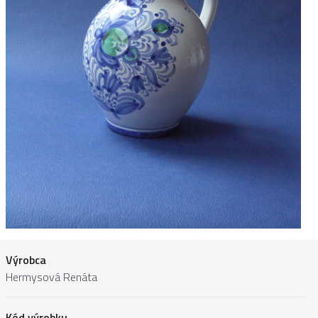
Výrobca
Hermysová Renáta
Kód výrobku