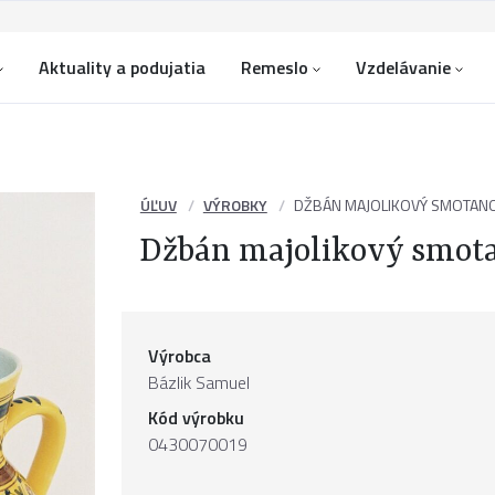
Aktuality a podujatia
Remeslo
Vzdelávanie
ÚĽUV
VÝROBKY
DŽBÁN MAJOLIKOVÝ SMOTANOV
Džbán majolikový smota
Výrobca
Bázlik Samuel
Kód výrobku
0430070019