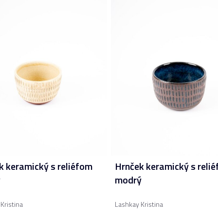
k keramický s reliéfom
Hrnček keramický s reli
ý
modrý
Kristina
Lashkay Kristina