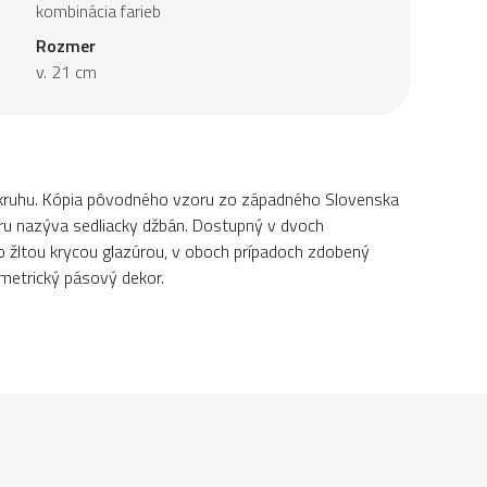
kombinácia farieb
Rozmer
v. 21 cm
 kruhu. Kópia pôvodného vzoru zo západného Slovenska
aru nazýva sedliacky džbán. Dostupný v dvoch
 žltou krycou glazúrou, v oboch prípadoch zdobený
ometrický pásový dekor.