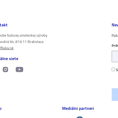
takt
New
edie ľudovej umeleckej výroby
Pol
odná 64, 816 11 Bratislava
Pri
t@uluv.sk
álne siete
S
o
Mediálni partneri