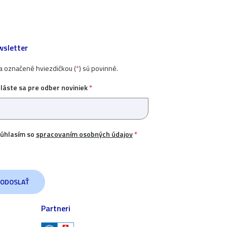
sletter
ia označené hviezdičkou (
*
) sú povinné.
hláste sa pre odber noviniek
*
úhlasím so
spracovaním osobných údajov
*
Partneri