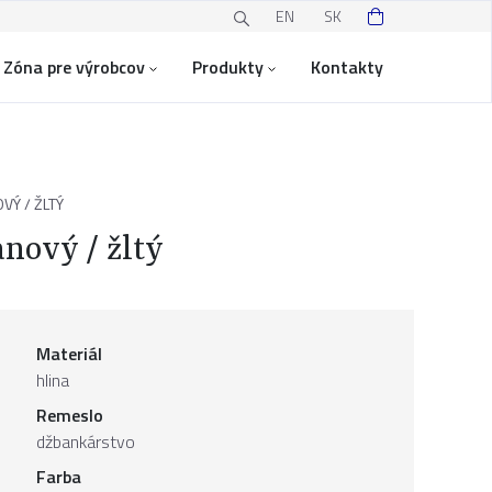
EN
SK
Zóna pre výrobcov
Produkty
Kontakty
Ý / ŽLTÝ
nový / žltý
Materiál
hlina
Remeslo
džbankárstvo
Farba