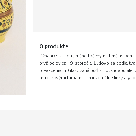
O produkte
Džbánik s uchom, ručne točený na hrnčiarskom
prvá polovica 19. storočia. Ľudovo sa podľa tv
prevedeniach. Glazovaný buď smotanovou alebo
majolikovými farbami – horizontálne linky a ge