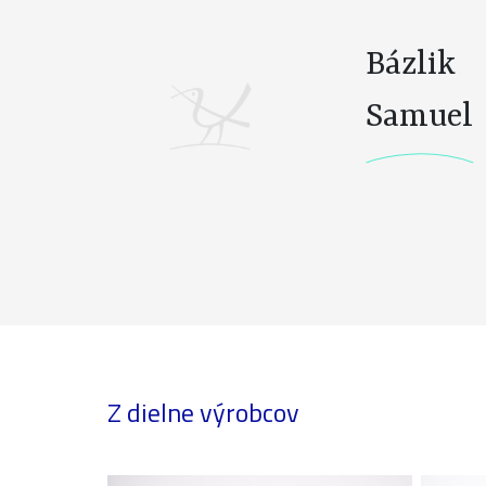
Bázlik
Samuel
Z dielne výrobcov