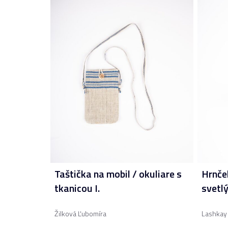
Taštička na mobil / okuliare s
Hrnče
tkanicou I.
svetl
Žilková Ľubomíra
Lashkay 