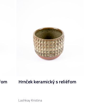
éfom
Hrnček keramický s reliéfom
Lashkay Kristina