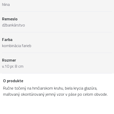
hlina
Remeslo
džbankárstvo
Farba
kombinácia farieb
Rozmer
v.10 pr. 8 cm
O produkte
Ručne točený na hrnčiarskom kruhu, biela krycia glazúra,
maľovaný okontúrovaný jemný vzor v páse po celom obvode.