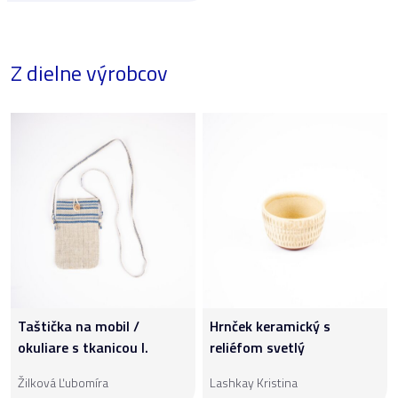
Z dielne výrobcov
Taštička na mobil /
Hrnček keramický s
okuliare s tkanicou I.
reliéfom svetlý
Žilková Ľubomíra
Lashkay Kristina