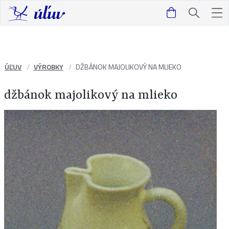
ÚĽUV
VÝROBKY
DŽBÁNOK MAJOLIKOVÝ NA MLIEKO
džbánok majolikový na mlieko