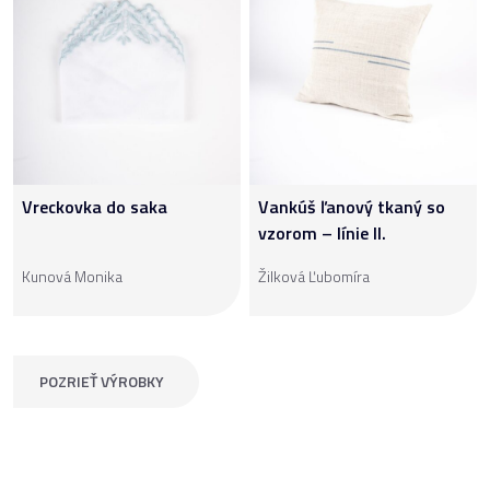
Vreckovka do saka
Vankúš ľanový tkaný so
vzorom – línie II.
Kunová Monika
Žilková Ľubomíra
POZRIEŤ VÝROBKY