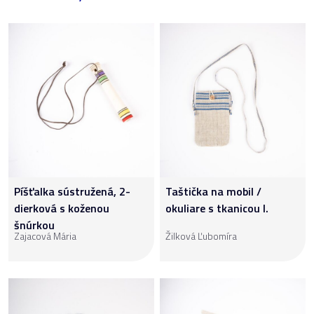
Píšťalka sústružená, 2-
Taštička na mobil /
dierková s koženou
okuliare s tkanicou I.
šnúrkou
Zajacová Mária
Žilková Ľubomíra