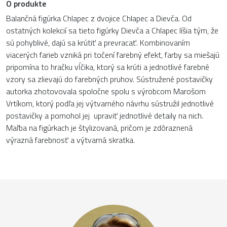
O produkte
Balančná figúrka Chlapec z dvojice Chlapec a Dievča. Od
ostatných kolekcií sa tieto figúrky Dievča a Chlapec líšia tým, že
sú pohyblivé, dajú sa krútiť a prevracať. Kombinovaním
viacerých farieb vzniká pri točení farebný efekt, farby sa miešajú
pripomína to hračku vĺčika, ktorý sa krúti a jednotlivé farebné
vzory sa zlievajú do farebných pruhov. Sústružené postavičky
autorka zhotovovala spoločne spolu s výrobcom Marošom
Vrtíkom, ktorý podľa jej výtvarného návrhu sústružil jednotlivé
postavičky a pomohol jej upraviť jednotlivé detaily na nich.
Maľba na figúrkach je štylizovaná, pričom je zdôraznená
výrazná farebnosť a výtvarná skratka.