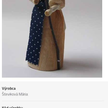
Výrobca
Števiková Mária
Kód výrobku