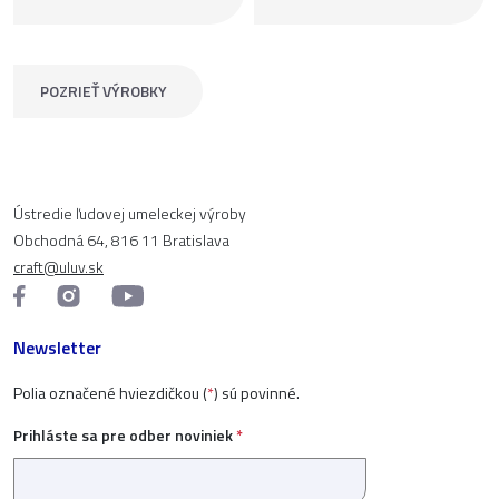
POZRIEŤ VÝROBKY
Ústredie ľudovej umeleckej výroby
Obchodná 64, 816 11 Bratislava
craft@uluv.sk
Newsletter
Polia označené hviezdičkou (
*
) sú povinné.
Prihláste sa pre odber noviniek
*