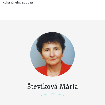
kukuričného šúpolia
Števiková Mária