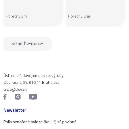
Horečný Emil
Horečný Emil
POZRIEŤ VÝROBKY
Ústredie ľudovej umeleckej výroby
Obchodná 64, 816 11 Bratislava
craft@uluv.sk
Newsletter
Polia označené hviezdičkou (
*
) sú povinné.