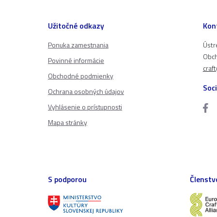
Užitočné odkazy
Kon
Ponuka zamestnania
Ústr
Obch
Povinné informácie
craf
Obchodné podmienky
Soci
Ochrana osobných údajov
Vyhlásenie o prístupnosti
Mapa stránky
S podporou
Členstv