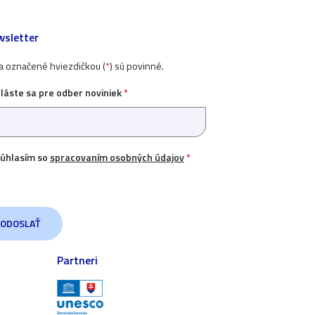
sletter
ia označené hviezdičkou (
*
) sú povinné.
hláste sa pre odber noviniek
*
úhlasím so
spracovaním osobných údajov
*
Partneri