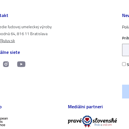
takt
New
edie ľudovej umeleckej výroby
Pol
odná 64, 816 11 Bratislava
Pri
t@uluv.sk
álne siete
S
o
Mediálni partneri