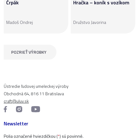
Črpák
Hračka – koník s vozíkom
Madoš Ondrej
Družstvo Javorina
POZRIEŤ VÝROBKY
Ústredie ľudovej umeleckej výroby
Obchodná 64, 816 11 Bratislava
craft@uluv.sk
Newsletter
Polia označené hviezdičkou (
*
) sú povinné.