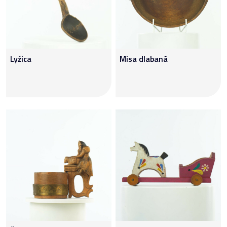
Lyžica
Misa dlabaná