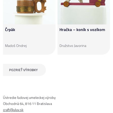
Črpák
Hračka – koník s vozíkom
Madoš Ondrej
Družstvo Javorina
POZRIEŤ VÝROBKY
Ústredie ľudovej umeleckej výroby
Obchodná 64, 816 11 Bratislava
craft@uluv.sk