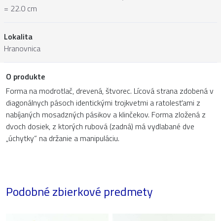
= 22.0 cm
Lokalita
Hranovnica
O produkte
Forma na modrotlač, drevená, štvorec. Lícová strana zdobená v
diagonálnych pásoch identickými trojkvetmi a ratolesťami z
nabíjaných mosadzných pásikov a klinčekov. Forma zložená z
dvoch dosiek, z ktorých rubová (zadná) má vydlabané dve
„úchytky“ na držanie a manipuláciu.
Podobné zbierkové predmety