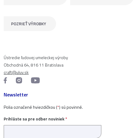
POZRIEŤ VÝROBKY
Ústredie ľudovej umeleckej výroby
Obchodná 64, 816 11 Bratislava
craft@uluv.sk
Newsletter
Polia označené hviezdičkou (
*
) sú povinné.
Prihláste sa pre odber noviniek
*