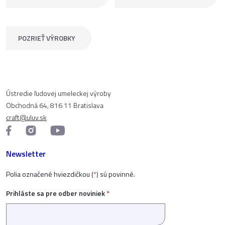
POZRIEŤ VÝROBKY
Ústredie ľudovej umeleckej výroby
Obchodná 64, 816 11 Bratislava
craft@uluv.sk
Newsletter
Polia označené hviezdičkou (
*
) sú povinné.
Prihláste sa pre odber noviniek
*