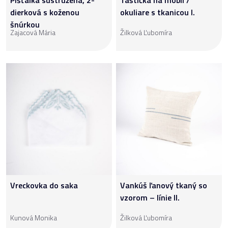
Píšťalka sústružená, 2-
Taštička na mobil /
dierková s koženou
okuliare s tkanicou I.
šnúrkou
Zajacová Mária
Žilková Ľubomíra
Vreckovka do saka
Vankúš ľanový tkaný so
vzorom – línie II.
Kunová Monika
Žilková Ľubomíra