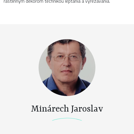
rastlinným dekórom technikou leptania a vyrezávania.
Minárech Jaroslav