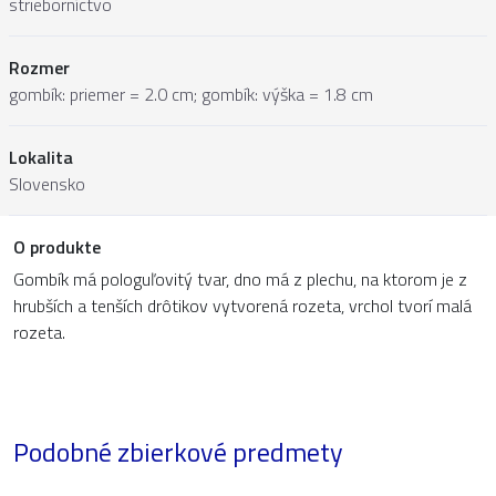
strieborníctvo
Rozmer
gombík: priemer = 2.0 cm; gombík: výška = 1.8 cm
Lokalita
Slovensko
O produkte
Gombík má pologuľovitý tvar, dno má z plechu, na ktorom je z
hrubších a tenších drôtikov vytvorená rozeta, vrchol tvorí malá
rozeta.
Podobné zbierkové predmety