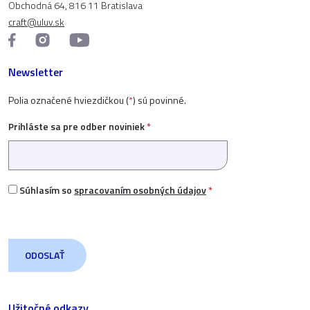
Obchodná 64, 816 11 Bratislava
craft@uluv.sk
Newsletter
Polia označené hviezdičkou (
*
) sú povinné.
Prihláste sa pre odber noviniek
*
Súhlasím so
spracovaním osobných údajov
*
Užitočné odkazy